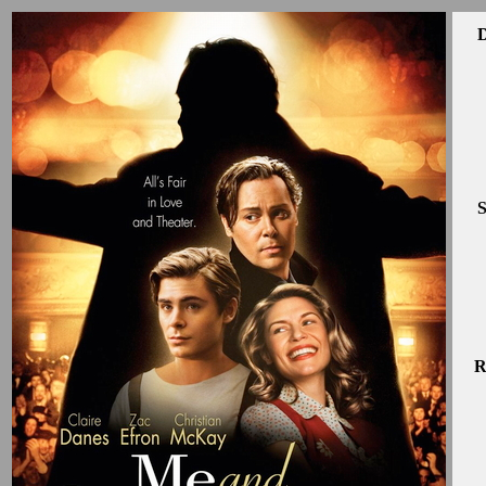
D
S
R