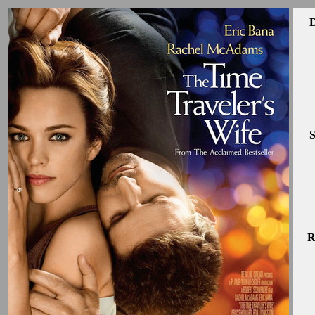
D
S
R