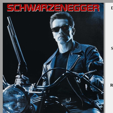
D
S
R