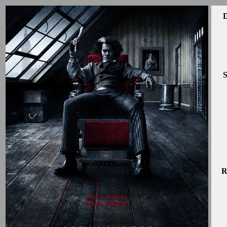
D
S
R