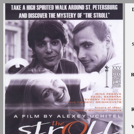
D
S
R
R
W