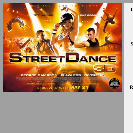
D
S
R