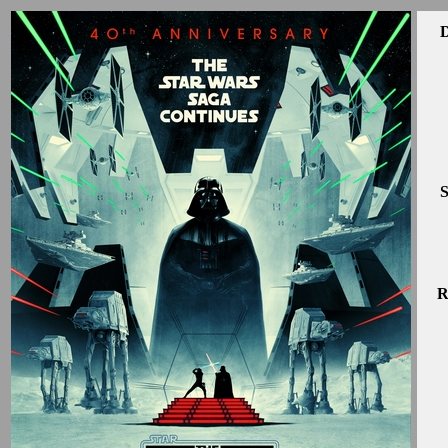
D
S
R