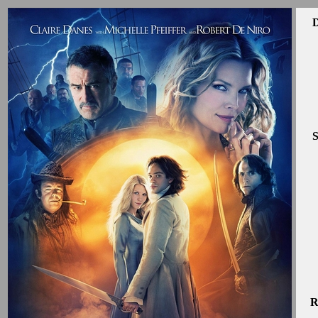
D
S
R