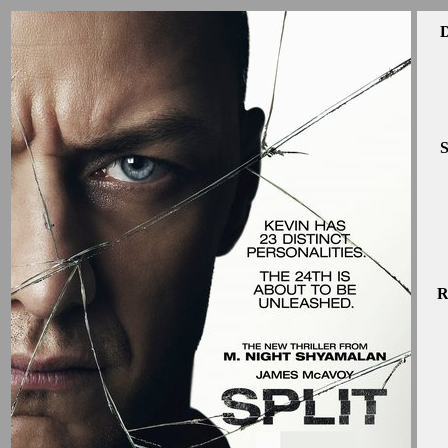
D
S
R