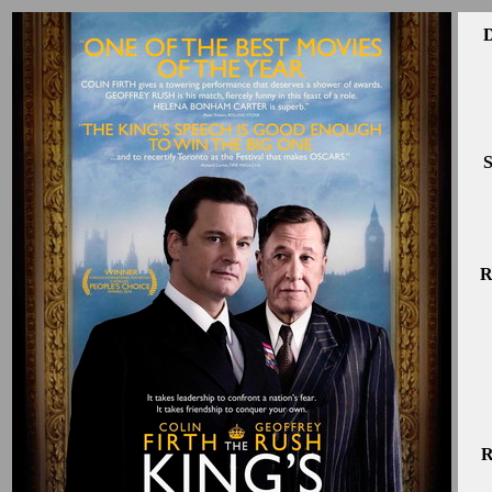
D
S
R
R