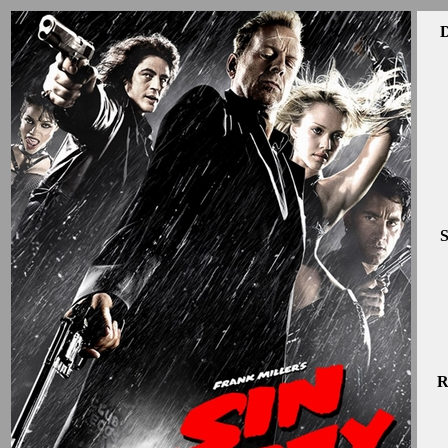
D
S
R