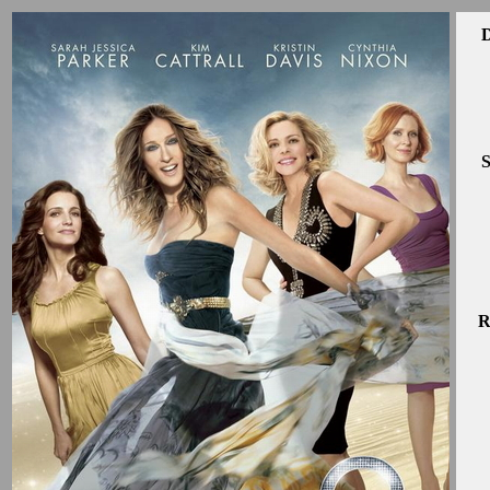
D
S
R