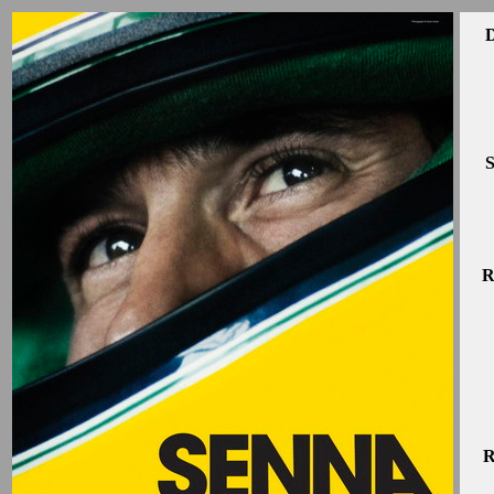
D
S
R
R