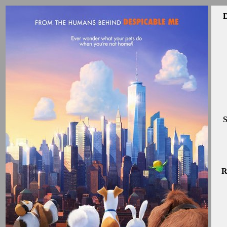
D
S
R