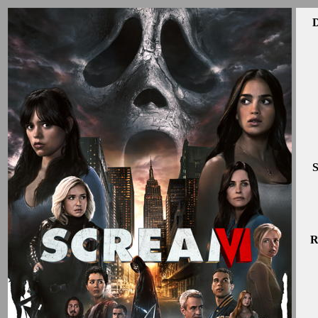
D
S
R