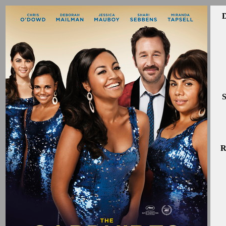
D
S
R