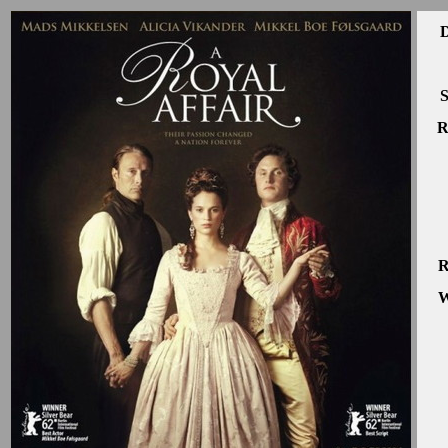
D
S
R
R
W