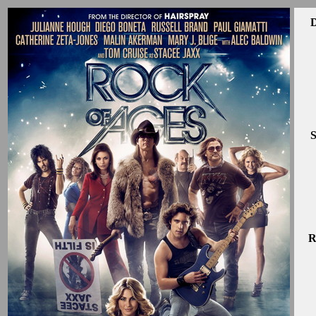
D
S
R