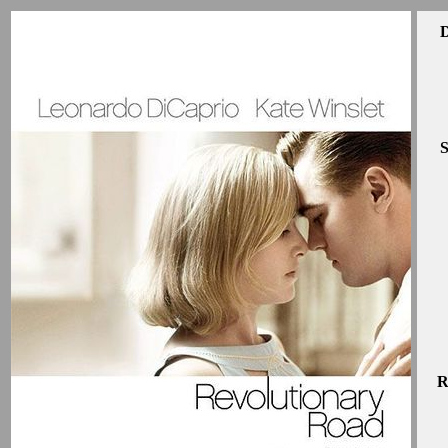
D
S
R