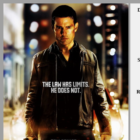
D
S
R