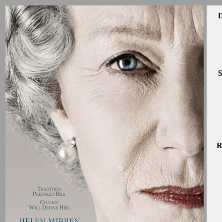
D
S
R