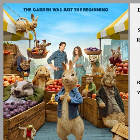
D
S
R
R
W