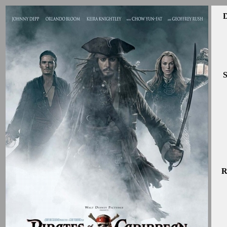
D
S
R