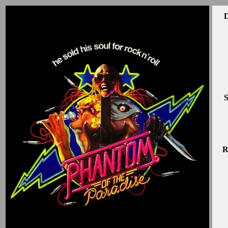
D
S
R