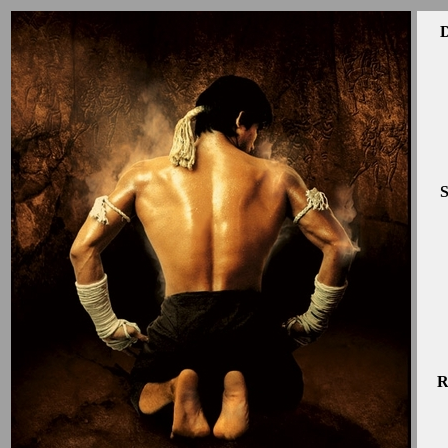
D
S
R