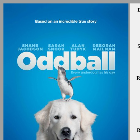
D
S
R
R