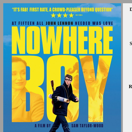
D
S
R