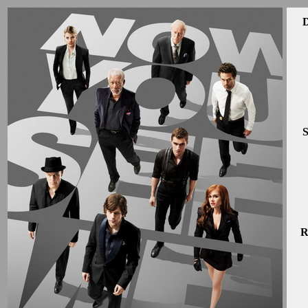
D
S
R