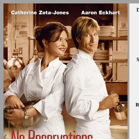
D
S
R