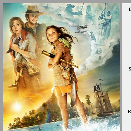
D
S
R