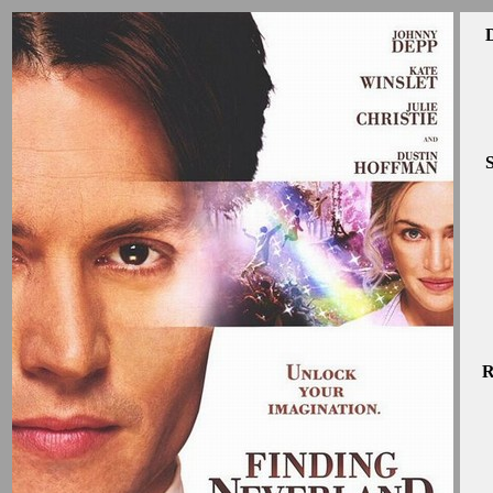
D
S
R