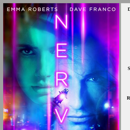
D
S
R