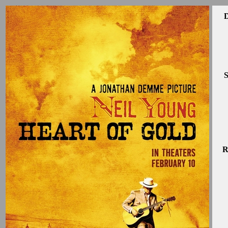
D
S
R