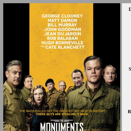
D
S
R