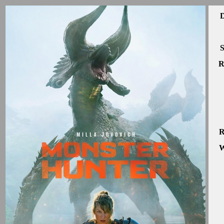
D
S
R
R
W