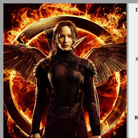
D
S
R