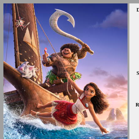
D
S
R