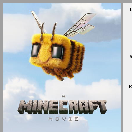
D
S
R