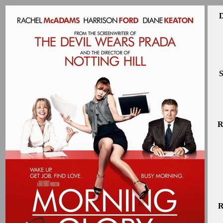
D
S
R
R