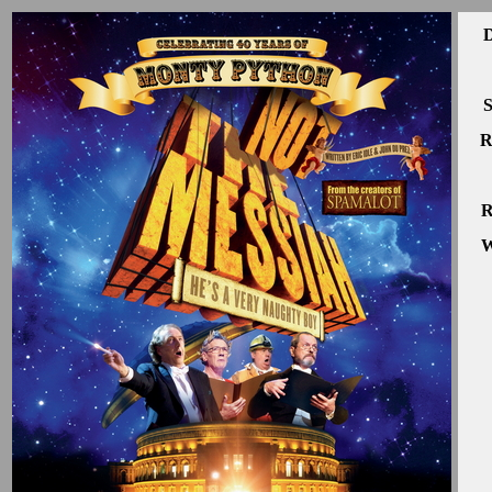
D
S
R
R
W