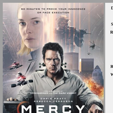
D
S
R
R
W