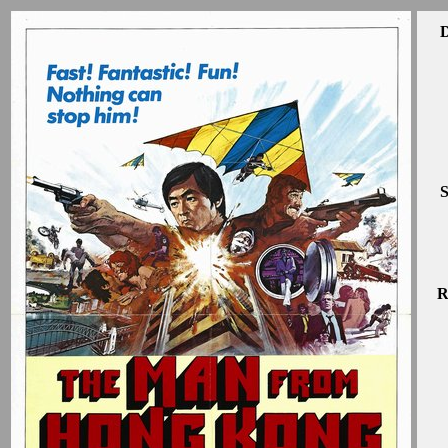
D
S
R