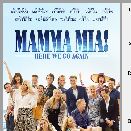
D
S
R
R