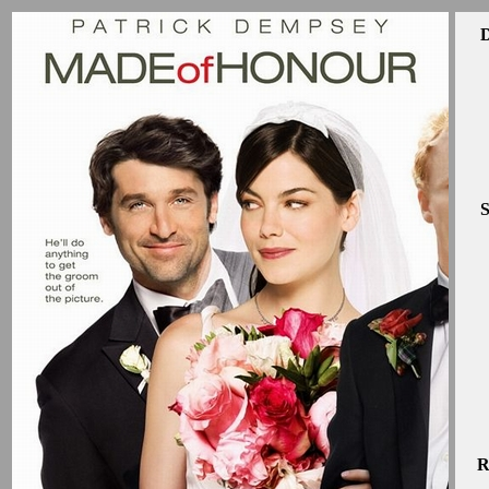
D
S
R