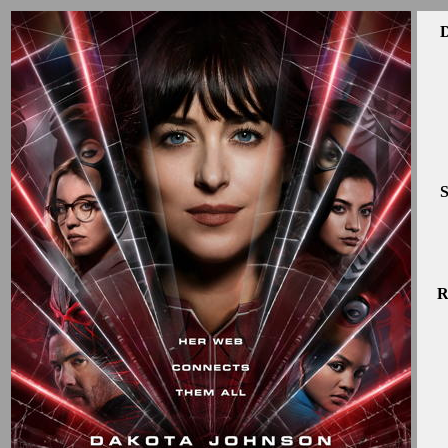
D
S
R