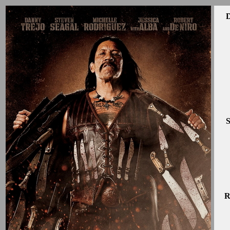
D
S
R