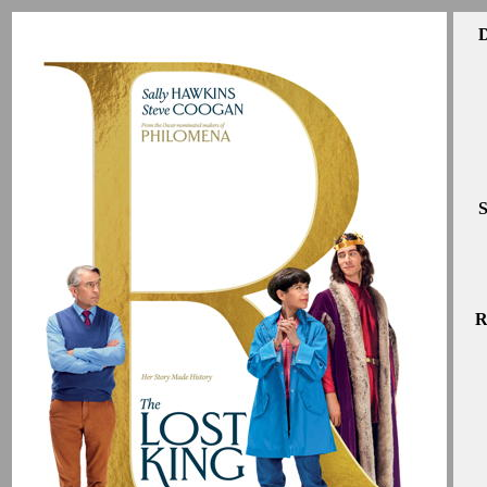
D
S
R