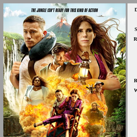
D
S
R
R
W