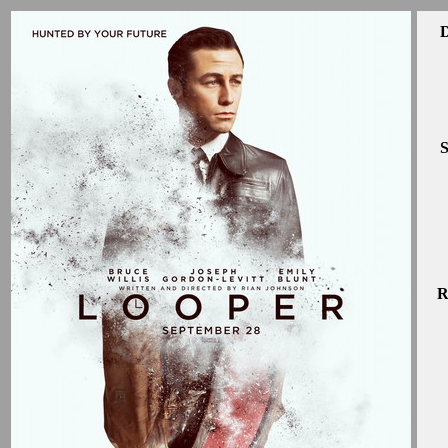
D
S
R