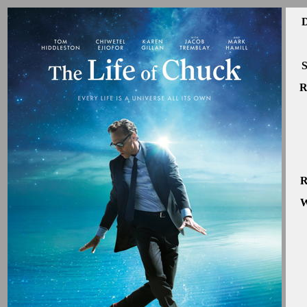
D
S
R
R
W